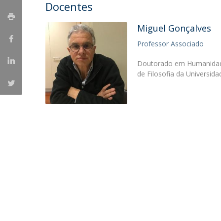
Candidaturas
Docentes
Provedorias
Porquê escolher um Mestrado na FFCS?
Bolsas de Estudo
Miguel Gonçalves
Alunos Internacionais
Professor Associado
Prémio de Mérito
Provas Públicas
Doutorado em Humanidades
de Filosofia da Universid