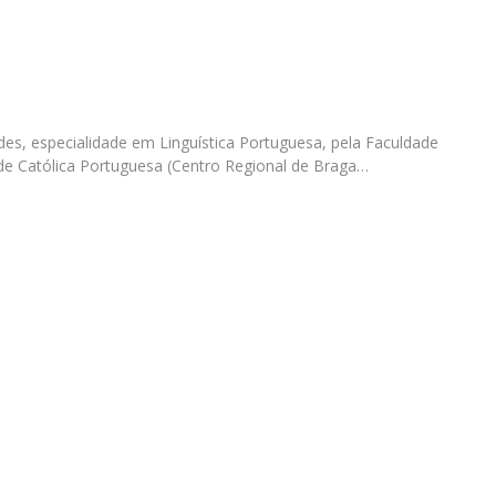
Diretório de Contactos
Católica Braga Executive Academy
Apresentação
Programas
, especialidade em Linguística Portuguesa, pela Faculdade
Informações globais
ade Católica Portuguesa (Centro Regional de Braga…