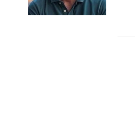
Candidaturas
Provedorias
Porquê escolher um Mestrado na FFCS?
Bolsas de Estudo
Alunos Internacionais
Prémio de Mérito
Provas Públicas