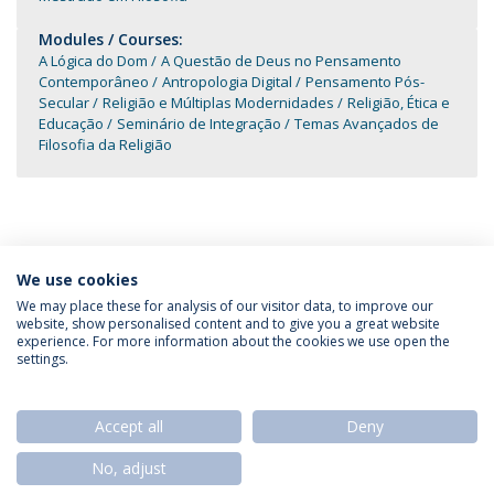
Modules / Courses:
A Lógica do Dom
A Questão de Deus no Pensamento
Contemporâneo
Antropologia Digital
Pensamento Pós-
Secular
Religião e Múltiplas Modernidades
Religião, Ética e
Educação
Seminário de Integração
Temas Avançados de
Filosofia da Religião
We use cookies
We may place these for analysis of our visitor data, to improve our
website, show personalised content and to give you a great website
experience. For more information about the cookies we use open the
Política de Privacidade
Termos & Condições
settings.
Direitos do Titular dos Dados
Accept all
Deny
No, adjust
© 2026 Universidade Católica Portuguesa