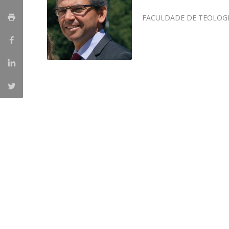
Candidaturas
Provedorias
Porquê escolher um Mestrado na FFCS?
FACULDADE DE TEOLOG
Bolsas de Estudo
Alunos Internacionais
Prémio de Mérito
Provas Públicas