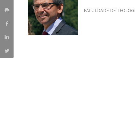
Candidaturas
Provedorias
Porquê escolher um Mestrado na FFCS?
FACULDADE DE TEOLOG
Bolsas de Estudo
Alunos Internacionais
Prémio de Mérito
Provas Públicas