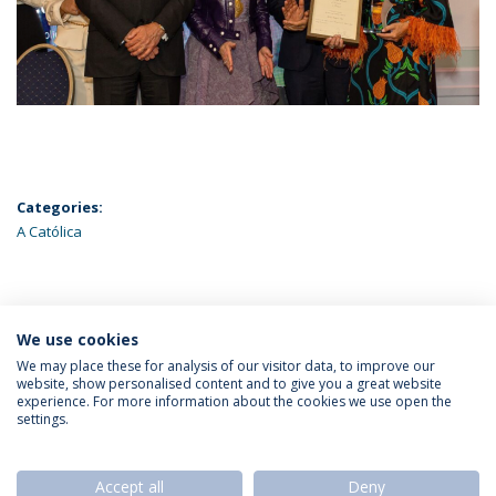
Categories:
A Católica
ÚLTIMAS NOTÍCIAS
We use cookies
We may place these for analysis of our visitor data, to improve our
website, show personalised content and to give you a great website
experience. For more information about the cookies we use open the
Política de Privacidade
Termos & Condições
settings.
Direitos do Titular dos Dados
Accept all
Deny