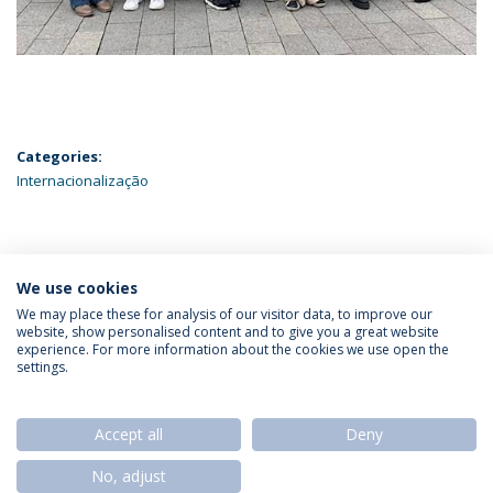
Categories:
Internacionalização
ÚLTIMAS NOTÍCIAS
We use cookies
We may place these for analysis of our visitor data, to improve our
website, show personalised content and to give you a great website
experience. For more information about the cookies we use open the
Política de Privacidade
Termos & Condições
settings.
Direitos do Titular dos Dados
Accept all
Deny
No, adjust
© 2026 Universidade Católica Portuguesa