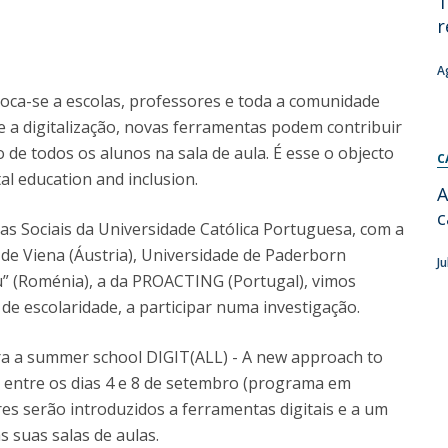
T
r
Diretório de Contactos
Católica Braga Executive Academy
Apresentação
A
Programas
loca-se a escolas, professores e toda a comunidade
 a digitalização, novas ferramentas podem contribuir
Informações globais
o de todos os alunos na sala de aula. É esse o objecto
C
al education and inclusion.
A
c
ias Sociais da Universidade Católica Portuguesa, com a
 de Viena (Áustria), Universidade de Paderborn
J
u” (Roménia), a da PROACTING (Portugal), vimos
s de escolaridade, a participar numa investigação.
ara a summer school DIGIT(ALL) - A new approach to
er entre os dias 4 e 8 de setembro (programa em
es serão introduzidos a ferramentas digitais e a um
s suas salas de aulas.