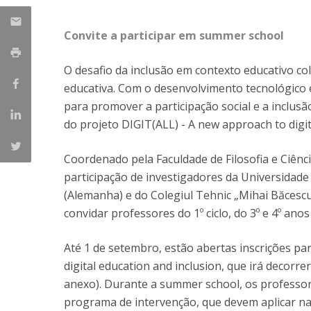
Candidaturas
Provedorias
Porquê escolher um Mestrado na FFCS?
Convite a participar em summer school
Bolsas de Estudo
Alunos Internacionais
O desafio da inclusão em contexto educativo co
Prémio de Mérito
educativa. Com o desenvolvimento tecnológico e
Provas Públicas
para promover a participação social e a inclusã
do projeto DIGIT(ALL) - A new approach to digit
Coordenado pela Faculdade de Filosofia e Ciênc
participação de investigadores da Universidade
(Alemanha) e do Colegiul Tehnic „Mihai Băcesc
convidar professores do 1º ciclo, do 3º e 4º ano
Até 1 de setembro, estão abertas inscrições p
digital education and inclusion, que irá decorr
anexo). Durante a summer school, os professor
programa de intervenção, que devem aplicar na