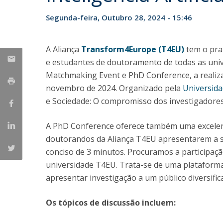
Candidaturas
Provedorias
Porquê escolher um Mestrado na FFCS?
Segunda-feira, Outubro 28, 2024 - 15:46
Bolsas de Estudo
Alunos Internacionais
A Aliança
Transform4Europe (T4EU)
tem o praz
Prémio de Mérito
e estudantes de doutoramento de todas as univ
Provas Públicas
Matchmaking Event e PhD Conference, a realizar
novembro de 2024. Organizado pela
Universida
e Sociedade: O compromisso dos investigadores
A PhD Conference oferece também uma excelent
doutorandos da Aliança T4EU apresentarem a su
conciso de 3 minutos. Procuramos a participa
universidade T4EU. Trata-se de uma plataforma 
apresentar investigação a um público diversifica
Os tópicos de discussão incluem: