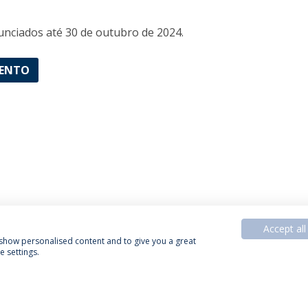
unciados até 30 de outubro de 2024.
ENTO
Accept all
, show personalised content and to give you a great
 settings.
Política de Privacidade
Termos & Condições
Direitos do Titular dos Dados