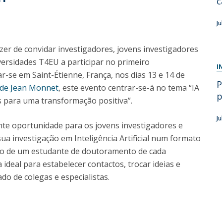
c
Diretório de Contactos
Católica Braga Executive Academy
J
Apresentação
Programas
er de convidar investigadores, jovens investigadores
ersidades T4EU a participar no primeiro
I
Informações globais
-se em Saint-Étienne, França, nos dias 13 e 14 de
P
de Jean Monnet
, este evento centrar-se-á no tema “IA
p
 para uma transformação positiva”.
J
e oportunidade para os jovens investigadores e
a investigação em Inteligência Artificial num formato
ção de um estudante de doutoramento de cada
ideal para estabelecer contactos, trocar ideias e
do de colegas e especialistas.