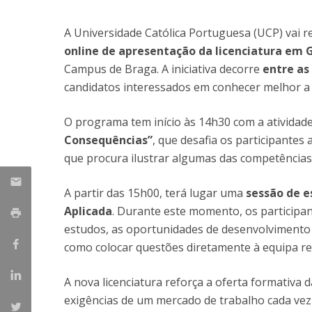
Candidaturas
Provedorias
Porquê escolher um Mestrado na FFCS?
A Universidade Católica Portuguesa (UCP) vai r
Bolsas de Estudo
online de apresentação da licenciatura em 
Alunos Internacionais
Campus de Braga. A iniciativa decorre
entre as
Prémio de Mérito
candidatos interessados em conhecer melhor a 
Provas Públicas
O programa tem início às 14h30 com a atividade
Consequências”
, que desafia os participantes
que procura ilustrar algumas das competências
A partir das 15h00, terá lugar uma
sessão de e
Aplicada
. Durante este momento, os participa
estudos, as oportunidades de desenvolvimento 
como colocar questões diretamente à equipa re
A nova licenciatura reforça a oferta formativa 
exigências de um mercado de trabalho cada vez