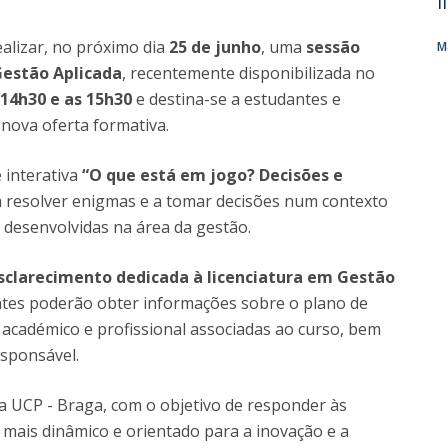
l
Diretório de Contactos
Católica Braga Executive Academy
ealizar, no próximo dia
25 de junho
, uma
sessão
M
Apresentação
Gestão Aplicada
, recentemente disponibilizada no
Programas
 14h30 e as 15h30
e destina-se a estudantes e
nova oferta formativa.
Informações globais
 interativa
“O que está em jogo? Decisões e
 a resolver enigmas e a tomar decisões num contexto
 desenvolvidas na área da gestão.
sclarecimento dedicada à licenciatura em Gestão
ntes poderão obter informações sobre o plano de
académico e profissional associadas ao curso, bem
sponsável.
da UCP - Braga, com o objetivo de responder às
 mais dinâmico e orientado para a inovação e a