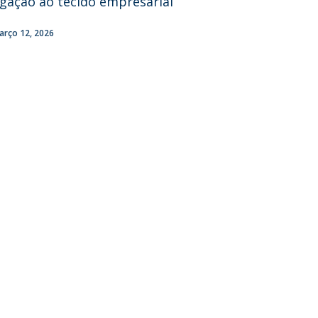
igação ao tecido empresarial
arço 12, 2026