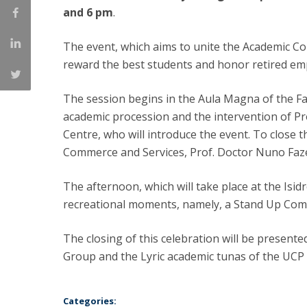
Candidaturas
Provedorias
and 6 pm
.
Porquê escolher um Mestrado na FFCS?
Bolsas de Estudo
The event, which aims to unite the Academic Co
Alunos Internacionais
reward the best students and honor retired emp
Prémio de Mérito
Provas Públicas
The session begins in the Aula Magna of the Fac
academic procession and the intervention of P
Centre, who will introduce the event. To close 
Commerce and Services, Prof. Doctor Nuno Fazen
The afternoon, which will take place at the Isidro
recreational moments, namely, a Stand Up Com
The closing of this celebration will be present
Group and the Lyric academic tunas of the UCP
Categories: