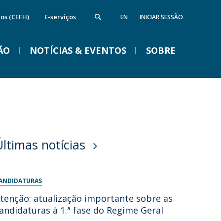
cos (CEFH)
E-serviços
EN
INICIAR SESSÃO
ÃO
NOTÍCIAS & EVENTOS
SOBRE
nstituto de Computação e Ciência de
Campus
VENTOS
Dados
ireções
quipamentos da FFCS
edes e Parcerias
Últimas notícias
ida na Católica em Braga
Braga Summer School em
Linguística 2026
ANDIDATURAS
Ter, 01 Set 2026 - 09:00
tenção: atualização importante sobre as
andidaturas à 1.ª fase do Regime Geral