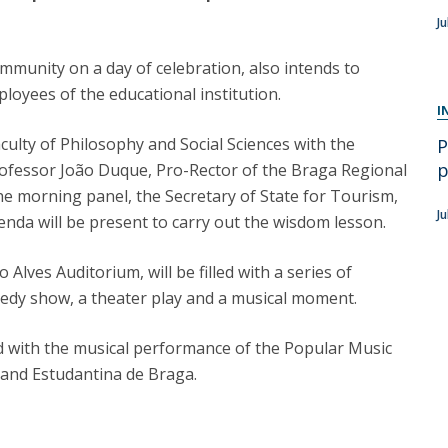
J
Diretório de Contactos
Católica Braga Executive Academy
mmunity on a day of celebration, also intends to
Apresentação
loyees of the educational institution.
Programas
I
ulty of Philosophy and Social Sciences with the
P
Informações globais
p
rofessor João Duque, Pro-Rector of the Braga Regional
the morning panel, the Secretary of State for Tourism,
J
da will be present to carry out the wisdom lesson.
 Alves Auditorium, will be filled with a series of
edy show, a theater play and a musical moment.
ed with the musical performance of the Popular Music
 and Estudantina de Braga.