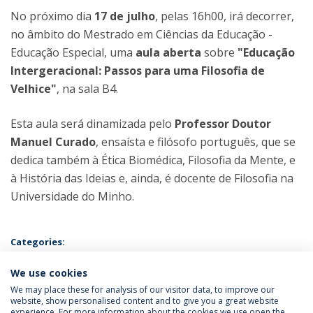
No próximo dia
17 de julho
, pelas 16h00, irá decorrer,
no âmbito do Mestrado em Ciências da Educação -
Educação Especial, uma
aula aberta
sobre
"Educação
Intergeracional: Passos para uma Filosofia de
Velhice"
, na sala B4.
Esta aula será dinamizada pelo
Professor Doutor
Manuel Curado
, ensaísta e filósofo português, que se
dedica também à Ética Biomédica, Filosofia da Mente, e
à História das Ideias e, ainda, é docente de Filosofia na
Universidade do Minho.
Categories:
Aula Aberta
Mestrado em Ciências da Educação - Educação
Especial
We use cookies
We may place these for analysis of our visitor data, to improve our
website, show personalised content and to give you a great website
experience. For more information about the cookies we use open the