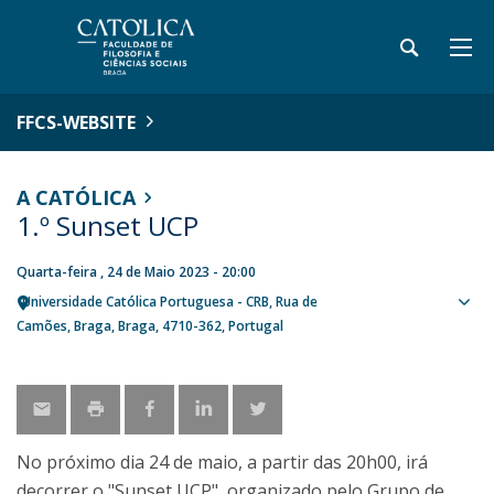
FFCS-WEBSITE
A CATÓLICA
1.º Sunset UCP
Quarta-feira , 24 de Maio 2023 - 20:00
Universidade Católica Portuguesa - CRB
Rua de
Sho
Camões
Braga
Braga
4710-362
Portugal
map
No próximo dia 24 de maio, a partir das 20h00, irá
decorrer o "Sunset UCP", organizado pelo Grupo de