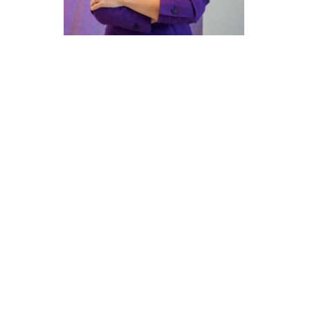
Candidaturas
Provedorias
Porquê escolher um Mestrado na FFCS?
Bolsas de Estudo
Alunos Internacionais
Prémio de Mérito
Provas Públicas