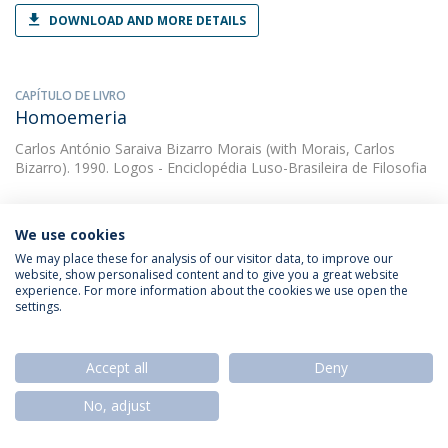
DOWNLOAD AND MORE DETAILS
CAPÍTULO DE LIVRO
Homoemeria
Carlos António Saraiva Bizarro Morais
(with Morais, Carlos
Bizarro). 1990. Logos - Enciclopédia Luso-Brasileira de Filosofia
We use cookies
CAPÍTULO DE LIVRO
Homologia
We may place these for analysis of our visitor data, to improve our
website, show personalised content and to give you a great website
Carlos António Saraiva Bizarro Morais
(with Morais, Carlos B.).
experience. For more information about the cookies we use open the
1990. Logos - Enciclopédia Luso Brasileira de Filosofia
settings.
Accept all
Deny
ARTIGO
Institucionalização da arte e esvaziamento da
No, adjust
Aisthesis