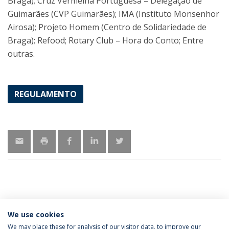
Braga); Cruz Vermelha Portuguesa – Delegação de
Guimarães (CVP Guimarães); IMA (Instituto Monsenhor
Airosa); Projeto Homem (Centro de Solidariedade de
Braga); Refood; Rotary Club – Hora do Conto; Entre
outras.
REGULAMENTO
ÚLTIMAS NOTÍCIAS
We use cookies
We may place these for analysis of our visitor data, to improve our