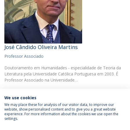
José Cândido Oliveira Martins
Professor Associado
Doutoramento em Humanidades - especialidade de Teoria da
Literatura pela Universidade Católica Portuguesa em 2003. É
Professor Associado na Universidade…
We use cookies
We may place these for analysis of our visitor data, to improve our
website, show personalised content and to give you a great website
experience. For more information about the cookies we use open the
Política de Privacidade
Termos & Condições
settings.
Direitos do Titular dos Dados