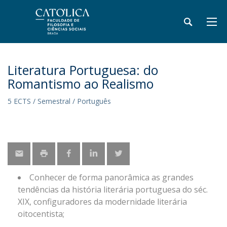
Literatura Portuguesa: do
Romantismo ao Realismo
5 ECTS / Semestral / Português
Conhecer de forma panorâmica as grandes
tendências da história literária portuguesa do séc.
XIX, configuradores da modernidade literária
oitocentista;