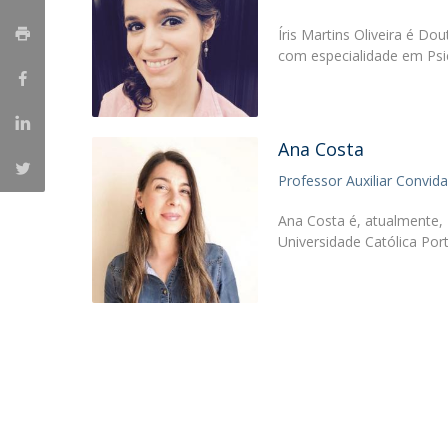
Candidaturas
Provedorias
Porquê escolher um Mestrado na FFCS?
Íris Martins Oliveira é D
Bolsas de Estudo
com especialidade em Psi
Alunos Internacionais
Prémio de Mérito
Provas Públicas
Ana Costa
Professor Auxiliar Convid
Ana Costa é, atualmente, 
Universidade Católica Por