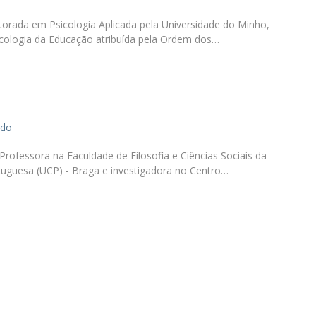
Diretório de Contactos
Católica Braga Executive Academy
outorada em Psicologia Aplicada pela Universidade do Minho,
cologia da Educação atribuída pela Ordem dos…
Apresentação
Programas
Informações globais
ado
Professora na Faculdade de Filosofia e Ciências Sociais da
tuguesa (UCP) - Braga e investigadora no Centro…