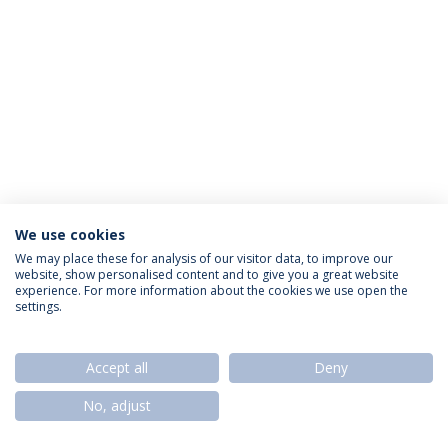
We use cookies
Política de Privacidade
Termos & Condições
We may place these for analysis of our visitor data, to improve our
website, show personalised content and to give you a great website
Direitos do Titular dos Dados
experience. For more information about the cookies we use open the
settings.
Accept all
Deny
© 2026 Universidade Católica Portuguesa
No, adjust