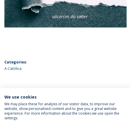
Categories:
A Católica
ÚLTIMAS NOTÍCIAS
We use cookies
We may place these for analysis of our visitor data, to improve our
website, show personalised content and to give you a great website
experience. For more information about the cookies we use open the
Política de Privacidade
Termos & Condições
settings.
Direitos do Titular dos Dados