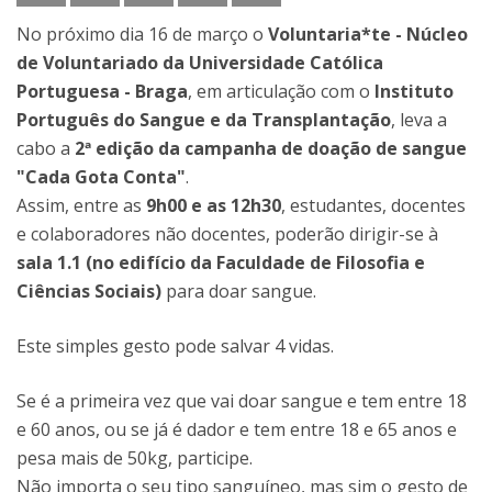
No próximo dia 16 de março o
Voluntaria*te - Núcleo
de Voluntariado da Universidade Católica
Portuguesa - Braga
, em articulação com o
Instituto
Português do Sangue e da Transplantação
, leva a
cabo a
2ª edição da campanha de doação de sangue
"Cada Gota Conta"
.
Assim, entre as
9h00 e as 12h30
, estudantes, docentes
e colaboradores não docentes, poderão dirigir-se à
sala 1.1 (no edifício da Faculdade de Filosofia e
Ciências Sociais)
para doar sangue.
Este simples gesto pode salvar 4 vidas.
Se é a primeira vez que vai doar sangue e tem entre 18
e 60 anos, ou se já é dador e tem entre 18 e 65 anos e
pesa mais de 50kg, participe.
Não importa o seu tipo sanguíneo, mas sim o gesto de