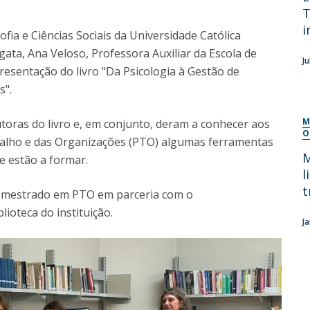
T
Diretório de Contactos
Católica Braga Executive Academy
i
fia e Ciências Sociais da Universidade Católica
Apresentação
gata, Ana Veloso, Professora Auxiliar da Escola de
J
Programas
resentação do livro "Da Psicologia à Gestão de
s".
Informações globais
M
oras do livro e, em conjunto, deram a conhecer aos
O
alho e das Organizações (PTO) algumas ferramentas
M
se estão a formar.
l
t
 do mestrado em PTO em parceria com o
ioteca do instituição.
J