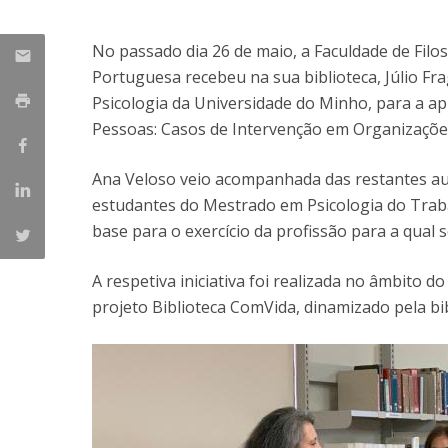
Candidaturas
Provedorias
Porquê escolher um Mestrado na FFCS?
No passado dia 26 de maio, a Faculdade de Filoso
Bolsas de Estudo
Portuguesa recebeu na sua biblioteca, Júlio Fra
Alunos Internacionais
Psicologia da Universidade do Minho, para a ap
Prémio de Mérito
Pessoas: Casos de Intervenção em Organizaçõe
Provas Públicas
Ana Veloso veio acompanhada das restantes aut
estudantes do Mestrado em Psicologia do Trab
base para o exercício da profissão para a qual 
A respetiva iniciativa foi realizada no âmbito
projeto Biblioteca ComVida, dinamizado pela bibl