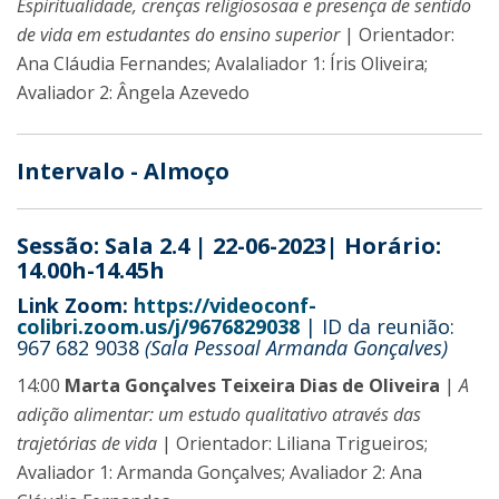
Espiritualidade, crenças religiososaa e presença de sentido
de vida em estudantes do ensino superior
| Orientador:
Ana Cláudia Fernandes; Avalaliador 1: Íris Oliveira;
Avaliador 2: Ângela Azevedo
Intervalo - Almoço
Sessão: Sala 2.4 | 22-06-2023| Horário:
14.00h-14.45h
Link Zoom:
https://videoconf-
colibri.zoom.us/j/9676829038
| ID da reunião:
967 682 9038
(Sala Pessoal Armanda Gonçalves)
14:00
Marta Gonçalves Teixeira Dias de Oliveira
|
A
adição alimentar: um estudo qualitativo através das
trajetórias de vida
| Orientador: Liliana Trigueiros;
Avaliador 1: Armanda Gonçalves; Avaliador 2: Ana