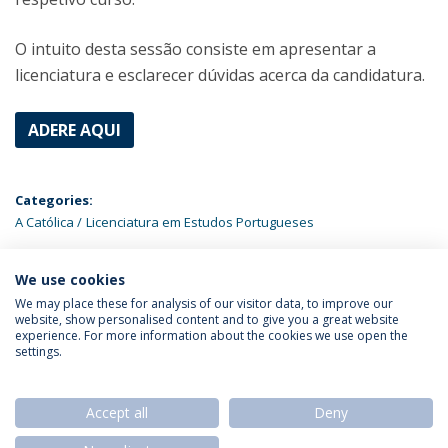
O intuito desta sessão consiste em apresentar a
licenciatura e esclarecer dúvidas acerca da candidatura.
ADERE AQUI
Categories:
A Católica
Licenciatura em Estudos Portugueses
ÚLTIMAS NOTÍCIAS
We use cookies
We may place these for analysis of our visitor data, to improve our
website, show personalised content and to give you a great website
experience. For more information about the cookies we use open the
Política de Privacidade
Termos & Condições
settings.
Direitos do Titular dos Dados
Accept all
Deny