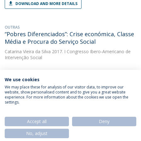
DOWNLOAD AND MORE DETAILS
OUTRAS
“Pobres Diferenciados”: Crise económica, Classe
Média e Procura do Serviço Social
Catarina Vieira da Silva
2017. I Congresso Ibero-Americano de
Intervenção Social
We use cookies
We may place these for analysis of our visitor data, to improve our
website, show personalised content and to give you a great website
experience. For more information about the cookies we use open the
Política de Privacidade
Termos & Condições
settings.
Direitos do Titular dos Dados
Accept all
Deny
No, adjust
© 2026 Universidade Católica Portuguesa