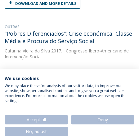
DOWNLOAD AND MORE DETAILS
OUTRAS
“Pobres Diferenciados”: Crise económica, Classe
Média e Procura do Serviço Social
Catarina Vieira da Silva
2017. I Congresso Ibero-Americano de
Intervenção Social
We use cookies
We may place these for analysis of our visitor data, to improve our
website, show personalised content and to give you a great website
experience. For more information about the cookies we use open the
Política de Privacidade
Termos & Condições
settings.
Direitos do Titular dos Dados
Accept all
Deny
No, adjust
© 2026 Universidade Católica Portuguesa