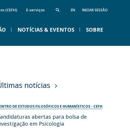
cos (CEFH)
E-serviços
EN
INICIAR SESSÃO
ÃO
NOTÍCIAS & EVENTOS
SOBRE
nstituto de Computação e Ciência de
Campus
VENTOS
Dados
ireções
quipamentos da FFCS
edes e Parcerias
Últimas notícias
ida na Católica em Braga
Braga Summer School em
Linguística 2026
ENTRO DE ESTUDOS FILOSÓFICOS E HUMANÍSTICOS - CEFH
Ter, 01 Set 2026 - 09:00
andidaturas abertas para bolsa de
nvestigação em Psicologia