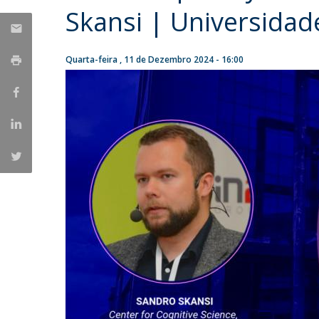
Candidaturas
Provedorias
Skansi | Universidad
Porquê escolher um Mestrado na FFCS?
Bolsas de Estudo
Alunos Internacionais
Quarta-feira , 11 de Dezembro 2024 - 16:00
Prémio de Mérito
Provas Públicas