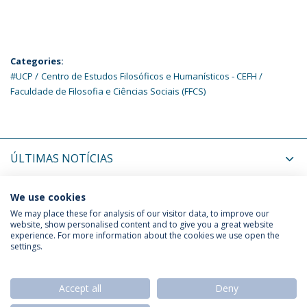
Categories:
#UCP
Centro de Estudos Filosóficos e Humanísticos - CEFH
Faculdade de Filosofia e Ciências Sociais (FFCS)
ÚLTIMAS NOTÍCIAS
PRÓXIMOS EVENTOS
We use cookies
We may place these for analysis of our visitor data, to improve our
website, show personalised content and to give you a great website
experience. For more information about the cookies we use open the
Política de Privacidade
Termos & Condições
settings.
Direitos do Titular dos Dados
Accept all
Deny