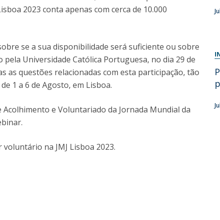
Lisboa 2023 conta apenas com cerca de 10.000
J
Diretório de Contactos
Católica Braga Executive Academy
Apresentação
obre se a sua disponibilidade será suficiente ou sobre
Programas
I
o pela Universidade Católica Portuguesa, no dia 29 de
P
as as questões relacionadas com esta participação, tão
Informações globais
p
 de 1 a 6 de Agosto, em Lisboa.
J
e Acolhimento e Voluntariado da Jornada Mundial da
binar.
 voluntário na JMJ Lisboa 2023.