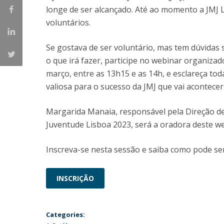
Candidaturas
Provedorias
longe de ser alcançado. Até ao momento a JMJ 
Porquê escolher um Mestrado na FFCS?
voluntários.
Bolsas de Estudo
Alunos Internacionais
Se gostava de ser voluntário, mas tem dúvidas s
Prémio de Mérito
o que irá fazer, participe no webinar organizad
Provas Públicas
março, entre as 13h15 e as 14h, e esclareça tod
valiosa para o sucesso da JMJ que vai acontecer
Margarida Manaia, responsável pela Direção d
Juventude Lisboa 2023, será a oradora deste we
Inscreva-se nesta sessão e saiba como pode ser
INSCRIÇÃO
Categories: