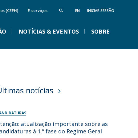
cos (CEFH)
E-serviços
EN
INICIAR SESSÃO
ÃO
NOTÍCIAS & EVENTOS
SOBRE
nstituto de Computação e Ciência de
Campus
VENTOS
Dados
ireções
quipamentos da FFCS
edes e Parcerias
Últimas notícias
ida na Católica em Braga
Braga Summer School em
Linguística 2026
ANDIDATURAS
Ter, 01 Set 2026 - 09:00
tenção: atualização importante sobre as
andidaturas à 1.ª fase do Regime Geral