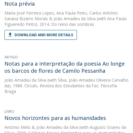
Nota prévia
Maria José Ferreira Lopes
,
Ana Paula Pinto
,
Carlos António
Saraiva Bizarro Morais
&
João Amadeu da Silva
(with Ana Paula
Figueiredo Pinto). 2014. Do reino das sombras
DOWNLOAD AND MORE DETAILS
ARTIGO
Notas para a interpretação da poesia Ao longe
os barcos de flores de Camilo Pessanha
João Amadeu da Silva
(with Silva, João Amadeu Oliveira Carvalho
da). 1988. Círculo, Revista dos Estudantes da Fac. Filosofia 
Braga
LIVRO
Novos horizontes para as humanidades
António Melo
&
João Amadeu da Silva
(with Augusto Soares da
Silva). 2006. Colóquio Novos Horizontes para as Humanidades,