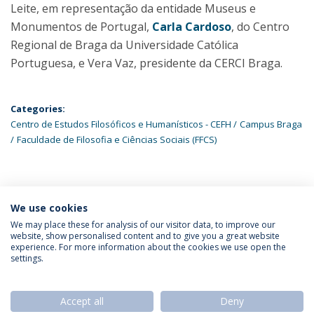
Leite, em representação da entidade Museus e
Monumentos de Portugal,
Carla Cardoso
, do Centro
Regional de Braga da Universidade Católica
Portuguesa, e Vera Vaz, presidente da CERCI Braga.
Categories:
Centro de Estudos Filosóficos e Humanísticos - CEFH
Campus Braga
Faculdade de Filosofia e Ciências Sociais (FFCS)
ÚLTIMAS NOTÍCIAS
We use cookies
We may place these for analysis of our visitor data, to improve our
website, show personalised content and to give you a great website
experience. For more information about the cookies we use open the
Política de Privacidade
Termos & Condições
settings.
Direitos do Titular dos Dados
Accept all
Deny