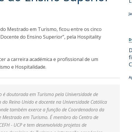
L
Diretório de Contactos
Católica Braga Executive Academy
J
Apresentação
Programas
 do Mestrado em Turismo, ficou entre os cinco
 Docente do Ensino Superior”, pela Hospitality
D
Informações globais
D
f
er a carreira académica e profissional de um
C
ismo e Hospitalidade.
A
o é doutorada em Turismo pela Universidade de
do Reino Unido e docente na Universidade Católica
onde também exerce a função de Coordenadora da
 e Mestrado em Turismo. É membro do Centro de
 CEFH - UCP e tem desenvolvido projetos de