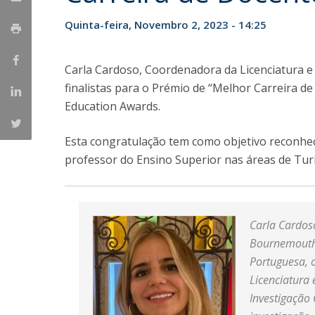
Candidaturas
Provedorias
Porquê escolher um Mestrado na FFCS?
Quinta-feira, Novembro 2, 2023 - 14:25
Bolsas de Estudo
Alunos Internacionais
Carla Cardoso, Coordenadora da Licenciatura e
Prémio de Mérito
finalistas para o Prémio de “Melhor Carreira de
Provas Públicas
Education Awards.
Esta congratulação tem como objetivo reconhec
professor do Ensino Superior nas áreas de Tur
Carla Cardos
Bournemouth 
Portuguesa, 
Licenciatura
Investigação