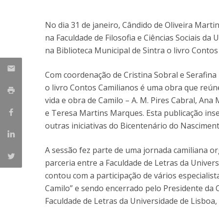
Candidaturas
Provedorias
Porquê escolher um Mestrado na FFCS?
No dia 31 de janeiro, Cândido de Oliveira Mart
Bolsas de Estudo
na Faculdade de Filosofia e Ciências Sociais d
Alunos Internacionais
na Biblioteca Municipal de Sintra o livro Conto
Prémio de Mérito
Provas Públicas
Com coordenação de Cristina Sobral e Serafina M
o livro Contos Camilianos é uma obra que reúne
vida e obra de Camilo – A. M. Pires Cabral, An
e Teresa Martins Marques. Esta publicação ins
outras iniciativas do Bicentenário do Nascimen
A sessão fez parte de uma jornada camiliana o
parceria entre a Faculdade de Letras da Univers
contou com a participação de vários especialist
Camilo” e sendo encerrado pelo Presidente da Câ
Faculdade de Letras da Universidade de Lisboa