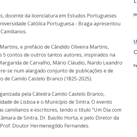
L
Diretório de Contactos
Católica Braga Executive Academy
J
ins, docente da licenciatura em Estudos Portugueses
Apresentação
a Universidade Católica Portuguesa - Braga apresentou
Programas
s Camilianos.
L
Informações globais
artins, e prefácio de Cândido Oliveira Martins,
O
 5 contos de outros tantos autores, inspirados na
a Margarida de Carvalho, Mário Cláudio, Nardo Leandro
F
ere-se num alargado conjunto de publicações e de
to de Camilo Castelo Branco (1825-2025).
rganizada pela Cátedra Camilo Castelo Branco,
idade de Lisboa e o Município de Sintra. O evento
as camilianos e escritores, tendo o título “Um Dia com
mara de Sintra, Dr. Basílio Horta, e pelo Diretor da
, Prof. Doutor Hermenegildo Fernandes.