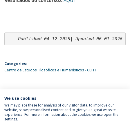
Resultados do concurso:c
AQUI
Published 04.12.2025| Updated 06.01.2026
Categories:
Centro de Estudos Filosóficos e Humanísticos - CEFH
ÚLTIMAS NOTÍCIAS
We use cookies
We may place these for analysis of our visitor data, to improve our
website, show personalised content and to give you a great website
experience. For more information about the cookies we use open the
Política de Privacidade
Termos & Condições
settings.
Direitos do Titular dos Dados