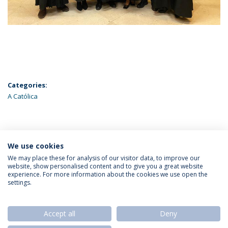
Categories:
A Católica
ÚLTIMAS NOTÍCIAS
We use cookies
We may place these for analysis of our visitor data, to improve our
website, show personalised content and to give you a great website
experience. For more information about the cookies we use open the
Política de Privacidade
Termos & Condições
settings.
Direitos do Titular dos Dados
Accept all
Deny