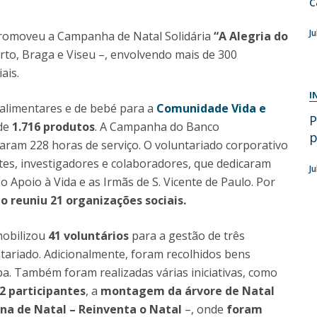
c
Diretório de Contactos
Católica Braga Executive Academy
J
omoveu a Campanha de Natal Solidária
“A Alegria do
Apresentação
rto, Braga e Viseu –, envolvendo mais de 300
Programas
ais.
I
Informações globais
 alimentares e de bebé para a
Comunidade Vida
e
P
 de
1.716 produtos
. A Campanha do Banco
p
aram 228 horas de serviço. O voluntariado corporativo
tes, investigadores e colaboradores, que dedicaram
J
o Apoio à Vida e as Irmãs de S. Vicente de Paulo. Por
o reuniu 21 organizações sociais.
obilizou
41 voluntários
para a gestão de três
tariado. Adicionalmente, foram recolhidos bens
pa. Também foram realizadas várias iniciativas, como
2 participantes
, a
montagem da árvore de Natal
a de Natal – Reinventa o Natal
–, onde
foram