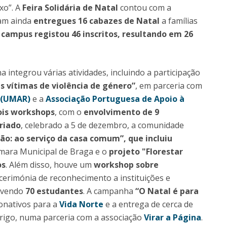
ixo”. A
Feira Solidária de Natal
contou com a
ram ainda
entregues 16 cabazes de Natal
a famílias
 campus registou 46 inscritos, resultando em 26
a integrou várias atividades, incluindo a participação
s vítimas de violência de género”
, em parceria com
 (UMAR)
e a
Associação Portuguesa de Apoio à
ois workshops
, com o
envolvimento de 9
riado
, celebrado a 5 de dezembro, a comunidade
o: ao serviço da casa comum”, que incluiu
âmara Municipal de Braga e o
projeto "Florestar
os
. Além disso, houve um
workshop sobre
cerimónia de reconhecimento a instituições e
olvendo
70 estudantes
. A campanha
“O Natal é para
donativos para a
Vida Norte
e a entrega de cerca de
rigo, numa parceria com a associação
Virar a Página
.