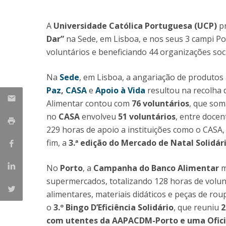
Candidaturas
Provedorias
Porquê escolher um Mestrado na FFCS?
A
Universidade Católica Portuguesa (UCP)
pr
Bolsas de Estudo
Dar”
na Sede, em Lisboa, e nos seus 3 campi Po
Alunos Internacionais
voluntários e beneficiando 44 organizações soci
Prémio de Mérito
Provas Públicas
Na
Sede
, em Lisboa, a angariação de produtos
Paz
,
CASA
e
Apoio à Vida
resultou na recolha
Alimentar contou com
76 voluntários
, que som
no
CASA
envolveu
51 voluntários
, entre docen
229 horas de apoio a instituições como o CASA, 
fim, a
3.ª edição do Mercado de Natal Solidári
No
Porto
, a
Campanha do Banco Alimentar
m
supermercados, totalizando 128 horas de volun
alimentares, materiais didáticos e peças de rou
o
3.º Bingo D’Eficiência Solidário
, que reuniu
2
com utentes da AAPACDM-Porto e uma Oficin