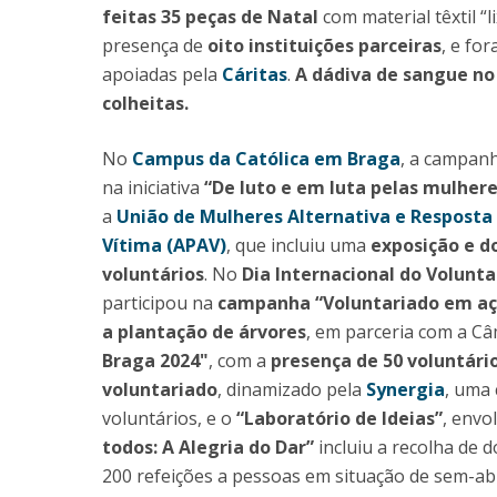
feitas 35 peças de Natal
com material têxtil “l
presença de
oito instituições parceiras
, e fo
apoiadas pela
Cáritas
.
A dádiva de sangue no
colheitas.
No
Campus da Católica em Braga
, a campanh
na iniciativa
“De luto e em luta pelas mulhere
a
União de Mulheres Alternativa e Resposta
Vítima (APAV)
, que incluiu uma
exposição e d
voluntários
. No
Dia Internacional do Volunta
participou na
campanha “Voluntariado em açã
a plantação de árvores
, em parceria com a C
Braga 2024"
, com a
presença de 50 voluntári
voluntariado
, dinamizado pela
Synergia
, uma 
voluntários, e o
“Laboratório de Ideias”
, env
todos: A Alegria do Dar”
incluiu a recolha de 
200 refeições a pessoas em situação de sem-ab