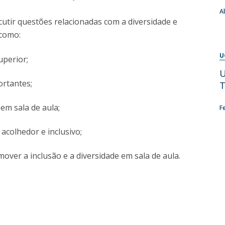
A
Diretório de Contactos
Católica Braga Executive Academy
utir questões relacionadas com a diversidade e
 como:
Apresentação
Programas
U
uperior;
U
Informações globais
ortantes;
T
em sala de aula;
F
colhedor e inclusivo;
over a inclusão e a diversidade em sala de aula.