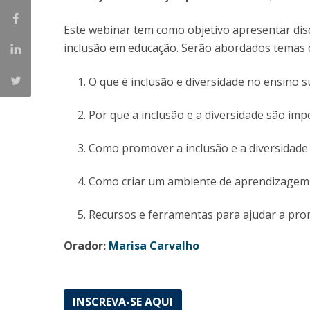
Candidaturas
Provedorias
Porquê escolher um Mestrado na FFCS?
Este webinar tem como objetivo apresentar disc
Bolsas de Estudo
inclusão em educação. Serão abordados temas
Alunos Internacionais
Prémio de Mérito
O que é inclusão e diversidade no ensino s
Provas Públicas
Por que a inclusão e a diversidade são imp
Como promover a inclusão e a diversidade 
Como criar um ambiente de aprendizagem a
Recursos e ferramentas para ajudar a prom
Orador:
Marisa Carvalho
INSCREVA-SE AQUI