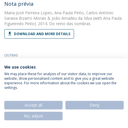
Nota prévia
Maria José Ferreira Lopes
,
Ana Paula Pinto
,
Carlos António
Saraiva Bizarro Morais
&
João Amadeu da Silva
(with Ana Paula
Figueiredo Pinto). 2014. Do reino das sombras
DOWNLOAD AND MORE DETAILS
OUTRAS
Noua principia - novos começos
We use cookies
Maria José Ferreira Lopes
(with Maria José Ferreira Lopes).
We may place these for analysis of our visitor data, to improve our
2022. Brotéria
website, show personalised content and to give you a great website
experience. For more information about the cookies we use open the
DOWNLOAD AND MORE DETAILS
settings.
Accept all
Deny
OUTRAS
O Ablativo Absoluto. Um estudo diacrónico
No, adjust
Maria José Ferreira Lopes
(with Lopes, Maria José de Araújo