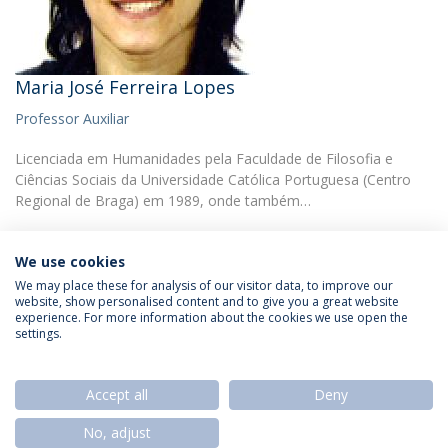
Maria José Ferreira Lopes
Professor Auxiliar
Licenciada em Humanidades pela Faculdade de Filosofia e
Ciências Sociais da Universidade Católica Portuguesa (Centro
Regional de Braga) em 1989, onde também…
We use cookies
We may place these for analysis of our visitor data, to improve our
website, show personalised content and to give you a great website
experience. For more information about the cookies we use open the
Política de Privacidade
Termos & Condições
settings.
Direitos do Titular dos Dados
Accept all
Deny
No, adjust
© 2026 Universidade Católica Portuguesa