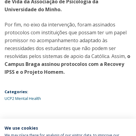
de Vida da Associação de Psicologia da
Universidade do Minho.
Por fim, no eixo da intervenção, foram assinados
protocolos com instituições que possam ter um papel
promissor no acompanhamento adaptado às
necessidades dos estudantes que não podem ser
resolvidas pelos sistemas de apoio da Católica. Assim,
o
Campus Braga assinou protocolos com a Recovey
IPSS e o Projeto Homem.
Categories:
UCP2 Mental Health
ÚLTIMAS NOTÍCIAS
We use cookies
We may place these for analysis of our visitor data, to improve our