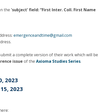
in the
'subject' field: “First Inter. Coll. First Name
ddress:
emergenceandtime@gmail.com
dress.
 submit a complete version of their work which will be
erence issue
of the
Axioma Studies Series
.
0, 2023
 15, 2023
here: