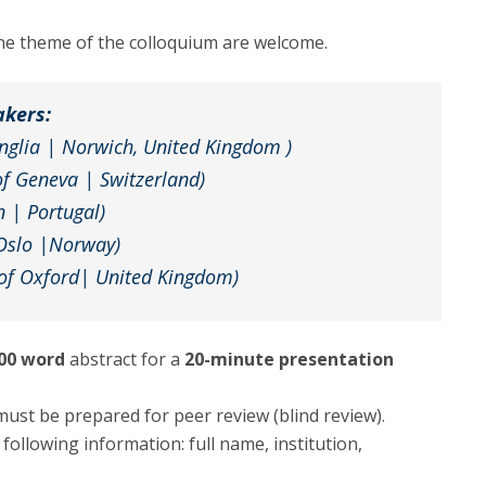
o the theme of the colloquium are welcome.
akers:
Anglia | Norwich, United Kingdom )
of Geneva | Switzerland)
n | Portugal)
 Oslo |Norway)
 of Oxford| United Kingdom)
00 word
abstract for a
20-minute presentation
ust be prepared for peer review (blind review).
following information: full name, institution,