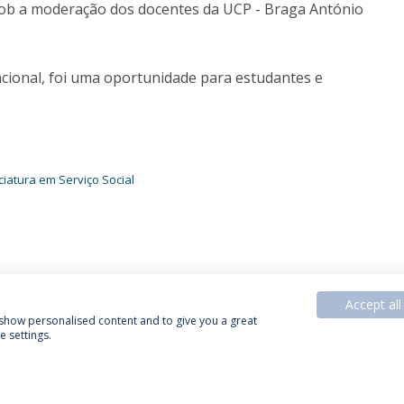
, sob a moderação dos docentes da UCP - Braga António
rnacional, foi uma oportunidade para estudantes e
ciatura em Serviço Social
Accept all
, show personalised content and to give you a great
 settings.
Política de Privacidade
Termos & Condições
Direitos do Titular dos Dados