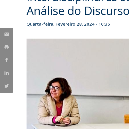
Candidaturas
Provedorias
Análise do Discurs
Porquê escolher um Mestrado na FFCS?
Bolsas de Estudo
Alunos Internacionais
Quarta-feira, Fevereiro 28, 2024 - 10:36
Prémio de Mérito
Provas Públicas