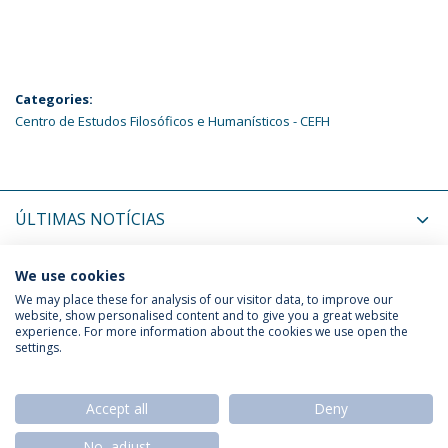
Categories:
Centro de Estudos Filosóficos e Humanísticos - CEFH
ÚLTIMAS NOTÍCIAS
PRÓXIMOS EVENTOS
We use cookies
We may place these for analysis of our visitor data, to improve our
website, show personalised content and to give you a great website
experience. For more information about the cookies we use open the
Política de Privacidade
Termos & Condições
settings.
Direitos do Titular dos Dados
Accept all
Deny
No, adjust