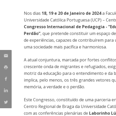
Candidaturas
Provedorias
Porquê escolher um Mestrado na FFCS?
Nos dias
18, 19 e 20 de Janeiro de 2024
a Facul
Bolsas de Estudo
Universidade Católica Portuguesa (UCP) – Cent
Alunos Internacionais
Congresso Internacional de Pedagogia - “Ed
Prémio de Mérito
Perdão”
, que pretende constituir um espaço de 
Provas Públicas
de experiências, capazes de contribuírem par
uma sociedade mais pacífica e harmoniosa.
A atual conjuntura, marcada por fortes conflitos m
crescente onda de migrantes e refugiados, ex
motriz da educação para o entendimento e da b
implica, pelo menos, os três grandes vetores qu
memória, a verdade e o perdão.
Este Congresso, constituído de uma parceria ent
Centro Regional de Braga da Universidade Cató
com as conferências plenárias de
Laborinho Lú