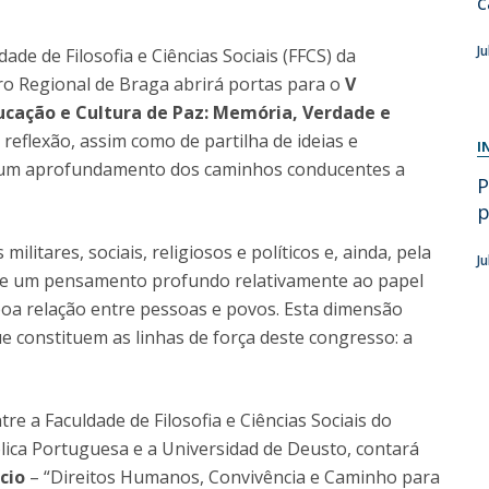
c
Diretório de Contactos
Católica Braga Executive Academy
J
dade de Filosofia e Ciências Sociais (FFCS) da
Apresentação
ro Regional de Braga abrirá portas para o
V
Programas
ucação e Cultura de Paz: Memória, Verdade e
reflexão, assim como de partilha de ideias e
I
Informações globais
a um aprofundamento dos caminhos conducentes a
P
p
ilitares, sociais, religiosos e políticos e, ainda, pela
J
ige um pensamento profundo relativamente ao papel
oa relação entre pessoas e povos. Esta dimensão
e constituem as linhas de força deste congresso: a
re a Faculdade de Filosofia e Ciências Sociais do
lica Portuguesa e a Universidad de Deusto, contará
cio
– “Direitos Humanos, Convivência e Caminho para