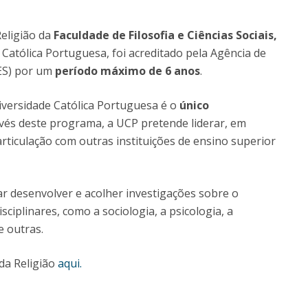
Diretório de Contactos
Católica Braga Executive Academy
eligião da
Faculdade de Filosofia e Ciências Sociais,
Apresentação
Católica Portuguesa, foi acreditado pela Agência de
Programas
3ES) por um
período máximo de 6 anos
.
Informações globais
versidade Católica Portuguesa é o
único
avés deste programa, a UCP pretende liderar, em
rticulação com outras instituições de ensino superior
ar desenvolver e acolher investigações sobre o
sciplinares, como a sociologia, a psicologia, a
re outras.
da Religião
aqui.