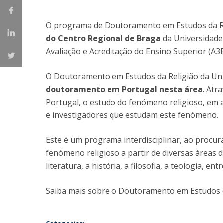
Candidaturas
Provedorias
Porquê escolher um Mestrado na FFCS?
O programa de Doutoramento em Estudos da R
Bolsas de Estudo
do Centro Regional de Braga
da Universidade 
Alunos Internacionais
Avaliação e Acreditação do Ensino Superior (A
Prémio de Mérito
Provas Públicas
O Doutoramento em Estudos da Religião da Uni
doutoramento em Portugal nesta área
. Atr
Portugal, o estudo do fenómeno religioso, em a
e investigadores que estudam este fenómeno.
Este é um programa interdisciplinar, ao procur
fenómeno religioso a partir de diversas áreas di
literatura, a história, a filosofia, a teologia, ent
Saiba mais sobre o Doutoramento em Estudos 