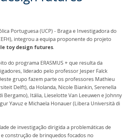
Diretório de Contactos
Católica Braga Executive Academy
Apresentação
Programas
ólica Portuguesa (UCP) - Braga e Investigadora do
CEFH), integrou a equipa proponente do projeto
Informações globais
le toy design futures
.
bito do programa ERASMUS + que resulta da
igadores, liderado pelo professor Jesper Falck
Deste grupo fazem parte os professores Mathieu
teit Delft), da Holanda, Nicole Biankin, Serenella
 di Bergamo), Itália, Lieselotte Van Leeuwen e Johnny
 Ugur Yavuz e Michaela Honauer (Libera Università di
de de investigação dirigida a problemáticas de
 e construção de brinquedos focados no