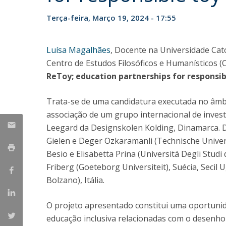
Candidaturas
Provedorias
Porquê escolher um Mestrado na FFCS?
Terça-feira, Março 19, 2024 - 17:55
Bolsas de Estudo
Alunos Internacionais
Luísa Magalhães
, Docente na Universidade Cat
Prémio de Mérito
Centro de Estudos Filosóficos e Humanísticos (
Provas Públicas
ReToy; education partnerships for responsib
Trata-se de uma candidatura executada no âm
associação de um grupo internacional de invest
Leegard da Designskolen Kolding, Dinamarca. 
Gielen e Deger Ozkaramanli (Technische Universi
Besio e Elisabetta Prina (Universitá Degli Studi
Friberg (Goeteborg Universiteit), Suécia, Secil
Bolzano), Itália.
O projeto apresentado constitui uma oportunida
educação inclusiva relacionadas com o desenho