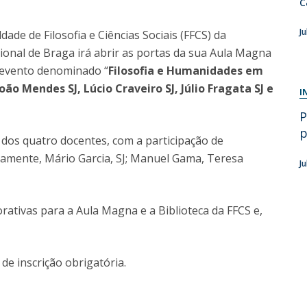
c
Diretório de Contactos
Católica Braga Executive Academy
J
ade de Filosofia e Ciências Sociais (FFCS) da
Apresentação
ional de Braga irá abrir as portas da sua Aula Magna
Programas
 evento denominado
“
Filosofia e Humanidades em
o Mendes SJ, Lúcio Craveiro SJ, Júlio Fragata SJ e
I
Informações globais
P
p
 dos quatro docentes, com a participação de
amente, Mário Garcia, SJ; Manuel Gama, Teresa
J
ativas para a Aula Magna e a Biblioteca da FFCS e,
de inscrição obrigatória.