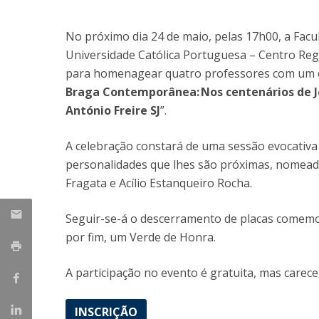
Candidaturas
Provedorias
Porquê escolher um Mestrado na FFCS?
No próximo dia 24 de maio, pelas 17h00, a Faculd
Bolsas de Estudo
Universidade Católica Portuguesa – Centro Reg
Alunos Internacionais
para homenagear quatro professores com um
Prémio de Mérito
Braga Contemporânea: Nos centenários de Joã
Provas Públicas
António Freire SJ
”.
A celebração constará de uma sessão evocativa
personalidades que lhes são próximas, nomead
Fragata e Acílio Estanqueiro Rocha.
Seguir-se-á o descerramento de placas comemor
por fim, um Verde de Honra.
A participação no evento é gratuita, mas carece 
INSCRIÇÃO