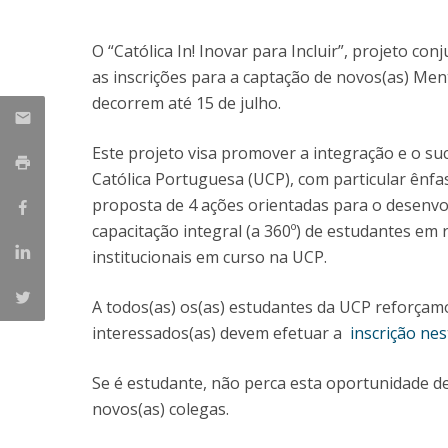
Candidaturas
Provedorias
Porquê escolher um Mestrado na FFCS?
O “Católica In! Inovar para Incluir”, projeto co
Bolsas de Estudo
as inscrições para a captação de novos(as) Ment
Alunos Internacionais
decorrem até 15 de julho.
Prémio de Mérito
Provas Públicas
Este projeto visa promover a integração e o s
Católica Portuguesa (UCP), com particular ênfa
proposta de 4 ações orientadas para o desenv
capacitação integral (a 360º) de estudantes em 
institucionais em curso na UCP.
A todos(as) os(as) estudantes da UCP reforçamo
interessados(as) devem efetuar a
inscrição ne
Se é estudante, não perca esta oportunidade d
novos(as) colegas.