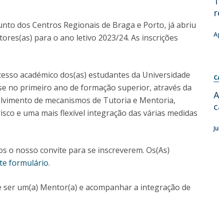
T
r
Diretório de Contactos
Católica Braga Executive Academy
njunto dos Centros Regionais de Braga e Porto, já abriu
Apresentação
A
ores(as) para o ano letivo 2023/24. As inscrições
Programas
Informações globais
ucesso académico dos(as) estudantes da Universidade
C
se no primeiro ano de formação superior, através da
A
olvimento de mecanismos de Tutoria e Mentoria,
c
risco e uma mais flexível integração das várias medidas
J
s o nosso convite para se inscreverem. Os(As)
ste formulário
.
e ser um(a) Mentor(a) e acompanhar a integração de