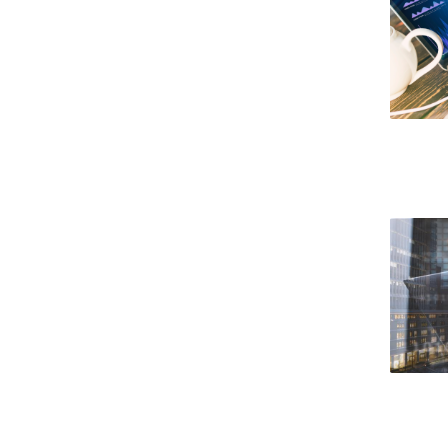
Candidaturas
Provedorias
Porquê escolher um Mestrado na FFCS?
Bolsas de Estudo
Alunos Internacionais
Prémio de Mérito
Provas Públicas