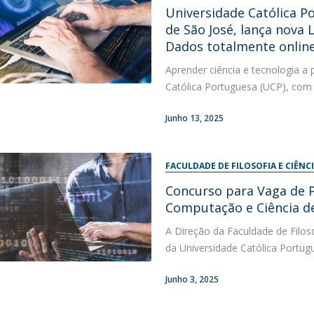
Universidade Católica P
Diretório de Contactos
Católica Braga Executive Academy
de São José, lança nova 
Dados totalmente onlin
Apresentação
Programas
Aprender ciência e tecnologia a 
Católica Portuguesa (UCP), com o
Informações globais
Junho 13, 2025
FACULDADE DE FILOSOFIA E CIÊNCI
Concurso para Vaga de Pr
Computação e Ciência d
A Direção da Faculdade de Filoso
da Universidade Católica Portug
Junho 3, 2025