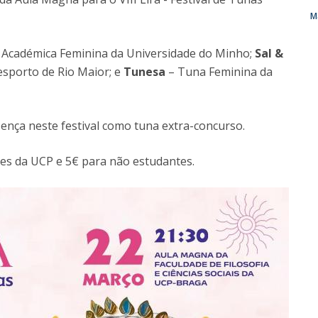
M
Diretório de Contactos
Católica Braga Executive Academy
Apresentação
Académica Feminina da Universidade do Minho;
Sal &
Programas
esporto de Rio Maior; e
Tunesa
– Tuna Feminina da
Informações globais
ça neste festival como tuna extra-concurso.
es da UCP e 5€ para não estudantes.