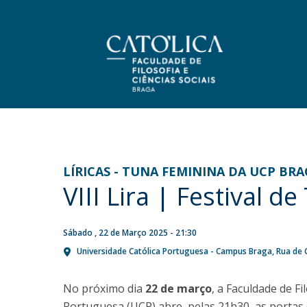
Licenciaturas
Corpo Docente
Apresentação
NOTÍCIAS
Programas
Mensagem do Diretor
Investigação
LÍRICAS - TUNA FEMININA DA UCP BR
Candidaturas
Missão, Visão e Estratégia
VIII Lira | Festival 
Doutorando em filosofia da
Publicações
Porquê escolher uma Licenciatura na FFCS?
História
FFCS partilha experiência
Revistas
Bolsas de Estudo
Organização
internacional na Kircher
Prémios de Mérito
Bolsas de Estudo
Sábado , 22 de Março 2025 - 21:30
Bibliotecas da Católica
Identidade gráfica
Network
Universidade Católica Portuguesa - Campus Braga
Rua de
Show map
Estatutos da UCP
Mestrados
Seg, 27 Jul 2026 - 17:58
Independência Politico-Partidária UCP
No próximo dia
22 de março
, a Faculdade de Fi
Programas
Regulamentos e Normas
Portuguesa (UCP) abre, pelas 21h30, as portas d