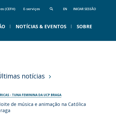
cos (CEFH)
E-serviços
EN
INICIAR SESSÃO
ÃO
NOTÍCIAS & EVENTOS
SOBRE
nstituto de Computação e Ciência de
Campus
VENTOS
Dados
ireções
quipamentos da FFCS
edes e Parcerias
Últimas notícias
ida na Católica em Braga
Braga Summer School em
Linguística 2026
ÍRICAS - TUNA FEMININA DA UCP BRAGA
Ter, 01 Set 2026 - 09:00
oite de música e animação na Católica
raga