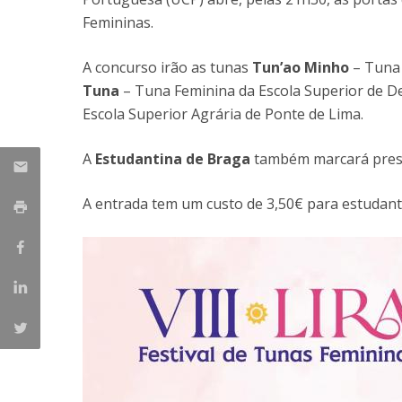
Candidaturas
Provedorias
Femininas.
Porquê escolher um Mestrado na FFCS?
Bolsas de Estudo
A concurso irão as tunas
Tun’ao Minho
– Tuna 
Alunos Internacionais
Tuna
– Tuna Feminina da Escola Superior de D
Prémio de Mérito
Escola Superior Agrária de Ponte de Lima.
Provas Públicas
A
Estudantina de Braga
também marcará presen
A entrada tem um custo de 3,50€ para estudant